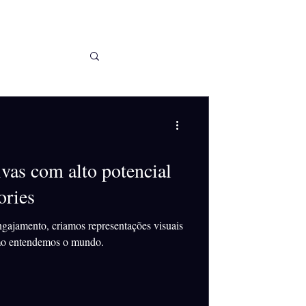
ivas com alto potencial
ories
gajamento, criamos representações visuais
mo entendemos o mundo.