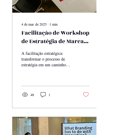
4 de mar. de 2025
∙
1
min
Facilitação de Workshop
de Estratégia de Marca:
a arte de cocriar com o
A facilitação estratégica:
Cliente
transformar o processo de
estratégia em um caminho
colaborativo, interativo e
acionável.
48
1