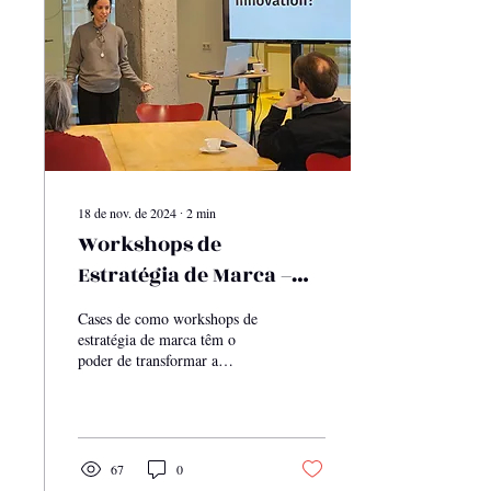
18 de nov. de 2024
∙
2
min
Workshops de
Estratégia de Marca –
Como transformar
Cases de como workshops de
ideias em ações reais
estratégia de marca têm o
poder de transformar a
maneira como equipes e
organizações pensam, criam e
agem.
67
0