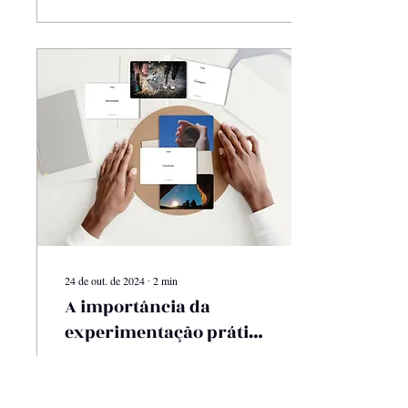
24 de out. de 2024
∙
2
min
A importância da
experimentação prática
em estratégia e no
A palavra "estratégia" muitas
Branding moderno
vezes traz à mente
planejamentos longos e cheios