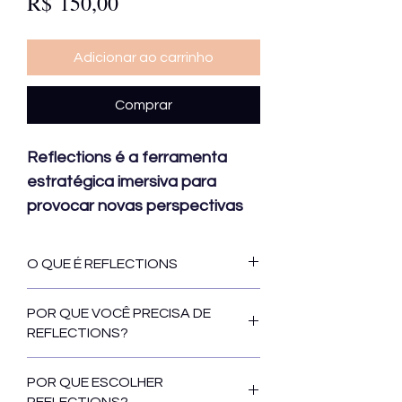
Preço
R$ 150,00
Adicionar ao carrinho
Comprar
Reflections é a ferramenta
estratégica imersiva para
provocar novas perspectivas
para marcas.
O QUE É REFLECTIONS
Reflections foi concebida para
POR QUE VOCÊ PRECISA DE
provocar criadores e gestores de
REFLECTIONS?
marcas a olharem para suas
marcas a partir de novas
Por meio de perguntas,
POR QUE ESCOLHER
perspectivas.
organizadas em trilhas, sendo