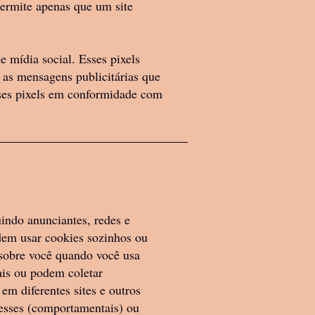
permite apenas que um site
ndas de nossos
o. Podemos exercer
e mídia social. Esses pixels
ades de quaisquer
r as mensagens publicitárias que
esses pixels em conformidade com
ou preços de
io, a nosso critério.
momento. Qualquer
oibida.
uindo anunciantes, redes e
odem usar cookies sozinhos ou
 sobre você quando você usa
ais ou podem coletar
em diferentes sites e outros
resses (comportamentais) ou