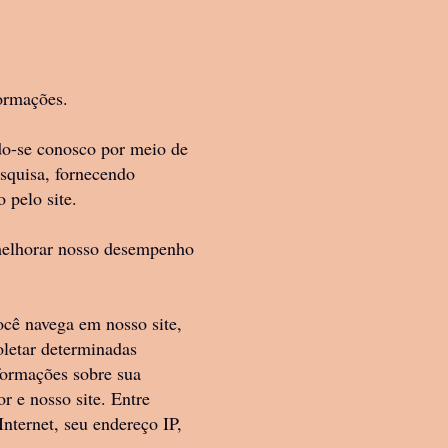
ite ou fornecidos
s e todos os
e, arquivos de vídeo
formações.
opriedade da
reitos autorais e
do-se conosco por meio de
esquisa, fornecendo
 pelo site.
peramos que os
 melhorar nosso desempenho
eito (licença)
ossos Produtos
cê navega em nosso site,
oletar determinadas
formações sobre sua
 explorar qualquer
r e nosso site. Entre
o no site através do
nternet, seu endereço IP,
.