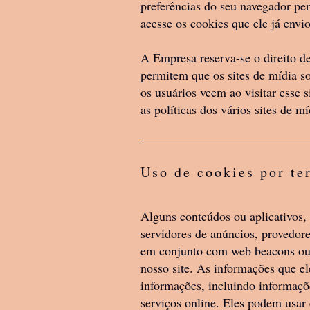
preferências do seu navegador pe
acesse os cookies que ele já envio
4. Reservamo-nos o direi
produtos ou serviços a q
A Empresa reserva-se o direito de
esse direito caso a caso.
permitem que os sites de mídia soc
os usuários veem ao visitar esse 
produtos ou serviços que
as políticas dos vários sites de mí
produtos estão sujeitas a
Reservamo-nos o direito
oferta de qualquer produt
Uso de cookies por te
Alguns conteúdos ou aplicativos, 
servidores de anúncios, provedore
em conjunto com web beacons ou o
nosso site. As informações que e
informações, incluindo informaçõe
serviços online. Eles podem usar