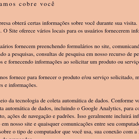
tamos cobre você
ais contidos em nossos Produtos ou em nosso s
os, incluindo, sem limitação, nossos logotipo
esa obterá certas informações sobre você durante sua visita.
 fotos, ilustrações, informações, dados, softwar
 O Site oferece vários locais para os usuários fornecerem in
 a seleção e organização dos mesmos são de pr
s licenciadores e são protegidos por leis de di
uários fornecem preenchendo formulários no site, comunican
ndo a pesquisas, consultas de pesquisa em nosso recurso de p
 propriedade intelectual.
 e fornecendo informações ao solicitar um produto ou serviço
s de propriedade intelectual de terceiros e es
os fornece para fornecer o produto e/ou serviço solicitado,
es e informações.
utos façam o mesmo. Concedemos a você um dir
intransferível e não sublicenciável para usar n
io da tecnologia de coleta automática de dados. Conforme vo
oal ou comercial interno.
ta automática de dados, incluindo o Google Analytics, para c
o, ações de navegação e padrões. Isso geralmente incluirá in
roduzir, duplicar, copiar, vender, revender ou
o em nosso site e quaisquer comunicações entre seu computado
/ Ferramenta/ Publicação ou a qualquer contat
sobre o tipo de computador que você usa, sua conexão com a I
o, sem a permissão expressa por escrito de nós