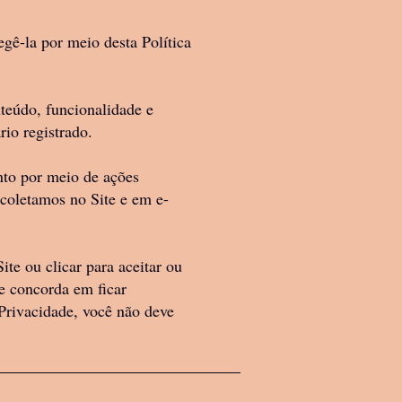
to”). Este Termos é
ordar com as
gê-la por meio desta Política
lado, e Sincera Space
 sob CNPJ
nteúdo, funcionalidade e
io registrado.
les ferramentas,
nto por meio de ações
e coletamos no Site e em e-
 incondicionalmente
ite ou clicar para aceitar ou
sições deste Contrato,
e concorda em ficar
 Privacidade, você não deve
l em todo o