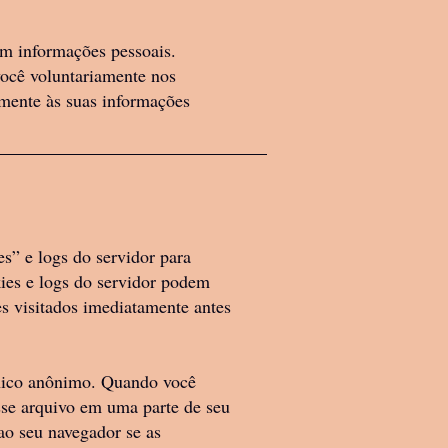
em informações pessoais.
ra Space se isenta
você voluntariamente nos
 todos os seus
amente às suas informações
os, confiáveis ​​ou
primoramentos ou
ordo mútuo separado
ormação (seja oral
s” e logs do servidor para
er um dos Produtos,
ies e logs do servidor podem
sejado. Você é o
tes visitados imediatamente antes
ou dependência de
não se
único anônimo. Quando você
reclamações
sse arquivo em uma parte de seu
ao seu navegador se as