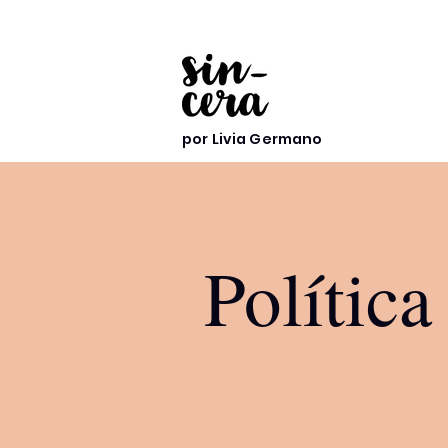
por Livia Germano
Política