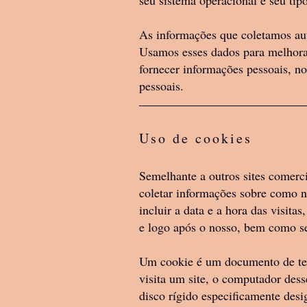
seu sistema operacional e seu tip
As informações que coletamos aut
3. O Produto é fornecido
Usamos esses dados para melhorar
expressamente de qualque
fornecer informações pessoais, n
requisitos e expectativas;
pessoais.
consistentes com suas ex
modificações nos Produt
Uso de cookies
entre o usuário e o Sinc
Semelhante a outros sites comerci
ou escrita) obtida de nós
coletar informações sobre como n
criará qualquer garantia 
incluir a data e a hora das visita
único responsável e assu
e logo após o nosso, bem como se
qualquer um de nossos P
Um cookie é um documento de tex
responsabiliza e não ser
visita um site, o computador des
decorrentes do uso de no
disco rígido especificamente desi