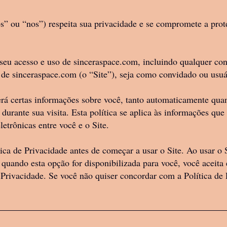
ace e aos nossos Termos e Condições (“Contra
u a organização que você representa. Ao conc
” ou “nos”) respeita sua privacidade e se compromete a prote
to (“usuário”, “você”, “seu” ou “seu”), de um 
” ou “nosso”), empresa constituída e existente
 seu acesso e uso de sinceraspace.com, incluindo qualquer co
outro lado.
 de sinceraspace.com (o “Site”), seja como convidado ou usuár
 dos produtos que você compra de nós, sejam e
erá certas informações sobre você, tanto automaticamente qua
ísicas ou digitais.
 durante sua visita. Esta política se aplica às informações qu
etrônicas entre você e o Site.
os Produtos de qualquer forma, você concorda
tica de Privacidade antes de começar a usar o Site. Ao usar o S
e Contrato. Se você não concordar com as dispo
uando esta opção for disponibilizada para você, você aceita 
comprar ou usar nossos Produtos.
 Privacidade. Se você não quiser concordar com a Política de
rais e outros direitos de propriedade intelectua
S E CONTEÚDO