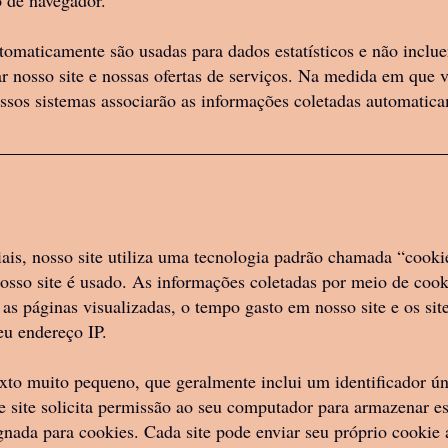
o de navegador.
omaticamente são usadas para dados estatísticos e não inclu
 “como está” e “conforme disponível”. A Since
 nosso site e nossas ofertas de serviços. Na medida em que 
r garantia de que: (a) os Produtos atenderão a
ossos sistemas associarão as informações coletadas automatic
 ou (b) os Produtos fornecerão resultados precis
pectativas. Qualquer suporte, atualizações, a
os podem ser fornecidos somente mediante ac
era Space. Além disso, nenhum conselho ou inf
ais, nosso site utiliza uma tecnologia padrão chamada “cookie
, ou por meio de nossos serviços ou de qualqu
osso site é usado. As informações coletadas por meio de cook
ou garantia nossa para alcançar o resultado de
s, as páginas visualizadas, o tempo gasto em nosso site e os si
me o único risco decorrente de qualquer uso 
u endereço IP.
rodutos. Você reconhece que o Sincera Space 
to muito pequeno, que geralmente inclui um identificador 
á responsável por quaisquer perdas, danos ou 
se site solicita permissão ao seu computador para armazenar e
ssos Produtos.
gnada para cookies. Cada site pode enviar seu próprio cookie 