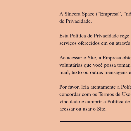
Bem-vinde ao Sincera Sp
um contrato entre você o
A Sincera Space (“Empresa”, “nós
de Privacidade.
disposições deste Contra
(“Sincera ”, “nós”, “nos
Esta Política de Privacidade rege
45.038.036/0001-00, no 
serviços oferecidos em ou através
Este Contrato rege o uso
Ao acessar o Site, a Empresa obt
métodos ou publicações, f
voluntárias que você possa tomar,
mail, texto ou outras mensagens el
Ao comprar ou usar noss
Por favor, leia atentamente a Polí
em ficar vinculado a est
concordar com os Termos de Uso q
não terá permissão para 
vinculado e cumprir a Política de
acessar ou usar o Site.
1. Todos os direitos auto
PRODUTOS, PUBLICAÇÕE