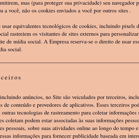
rmitirem, mas (para proteger sua privacidade) seu navegador 
u a você, não os cookies enviados a você por outros sites .
to, mas não somos obrigados, de limitar as ve
ualquer pessoa, região geográfica ou jurisdiçã
 usar equivalentes tecnológicos de cookies, incluindo pixels d
 Reservamo-nos o direito de limitar as quantid
ial rastreiem os visitantes de sites externos para personaliza
site de mídia social. A Empresa reserva-se o direito de usar 
 oferecemos. Todas as descrições de produtos 
dia social.
 alterações a qualquer momento, sem aviso prév
 de interromper qualquer produto a qualquer 
o ou serviço feito neste site é nula onde for pr
rceiros
incluindo anúncios, no Site são veiculados por terceiros, incl
s de conteúdo e provedores de aplicativos. Esses terceiros p
utras tecnologias de rastreamento para coletar informações
les coletam podem estar associadas às suas informações pesso
s pessoais, sobre suas atividades online ao longo do tempo e 
 essas informações para fornecer publicidade baseada em inte