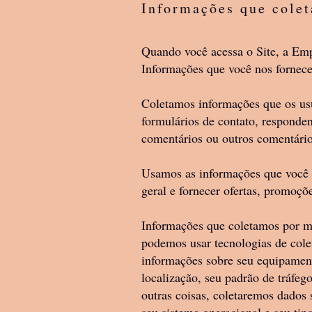
Informações que cole
conteúdo e outros materi
em conexão com os Produt
Quando você acessa o Site, a Empr
designs, textos, gráficos,
Informações que você nos fornece.
e som, outros arquivos e
Sincera Space ou de nosso
Coletamos informações que os us
formulários de contato, responde
outras leis de direitos de
comentários ou outros comentários
2. Respeitamos os direito
Usamos as informações que você n
geral e fornecer ofertas, promoçõ
usuários de nossos Prod
limitado, não exclusivo, 
Informações que coletamos por me
apenas para seu uso pess
podemos usar tecnologias de cole
informações sobre seu equipament
Você concorda em não rep
localização, seu padrão de tráfeg
parte do Produto/ Método
outras coisas, coletaremos dados 
qual o serviço é fornecid